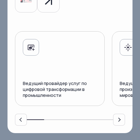
Ведущий провайдер услуг по
Ведущий 
цифровой трансформации в
производ
промышленности
мировог