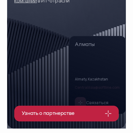
компаний
в ИТ-отрасли
Алматы
Almaty, Kazakhstan
CentralAsia@softline.com
Связаться
Узнать о партнерстве