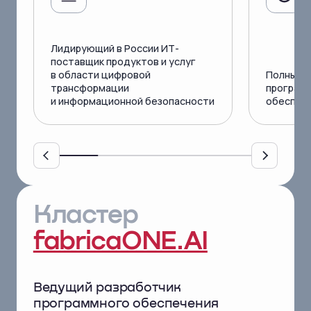
Лидирующий в России
ИТ-
поставщик продуктов
и услуг
в области цифровой
Полный с
трансформации
программ
и информационной безопасности
обеспеч
Кластер
fabricaONE.AI
Ведущий разработчик
программного
обеспечения