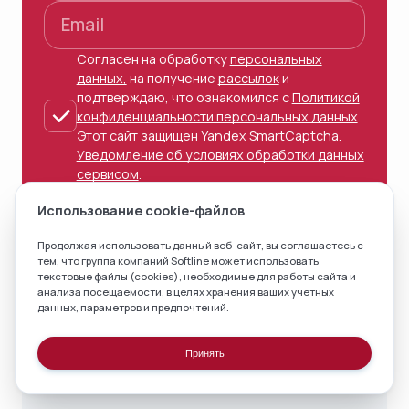
Согласен на обработку
персональных
данных,
на получение
рассылок
и
подтверждаю, что ознакомился с
Политикой
конфиденциальности персональных данных
.
Этот сайт защищен Yandex SmartCaptcha.
Уведомление об условиях обработки данных
сервисом
.
Использование cookie-файлов
Отправить
Продолжая использовать данный веб-сайт, вы соглашаетесь с
тем, что группа компаний Softline может
использовать
текстовые файлы (cookies)
, необходимые для работы сайта и
анализа посещаемости, в целях хранения ваших учетных
данных, параметров и предпочтений.
Принять
Связаться с нами