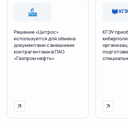
Решение «Цитрос»
КГЭУ прио
используется для обмена
киберполи
документами с внешними
организац
контрагентами в ПАО
подготовк
«Газпром нефть»
специальн