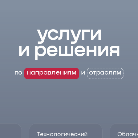
услуги
и решения
по
направлениям
и
отраслям
Технологический
Облач