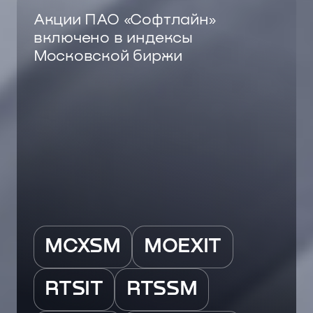
Акции ПАО «Софтлайн»
включено в индексы
Московской биржи
MCXSM
MOEXIT
RTSIT
RTSSM