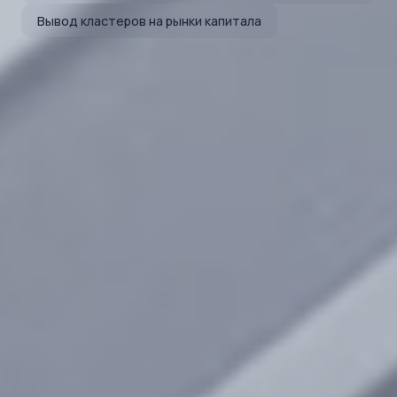
Вывод кластеров на рынки капитала
Ключевые финансовые
показатели,
млрд ₽
Оборот
Валовая прибыль
Скорр. EBITDA