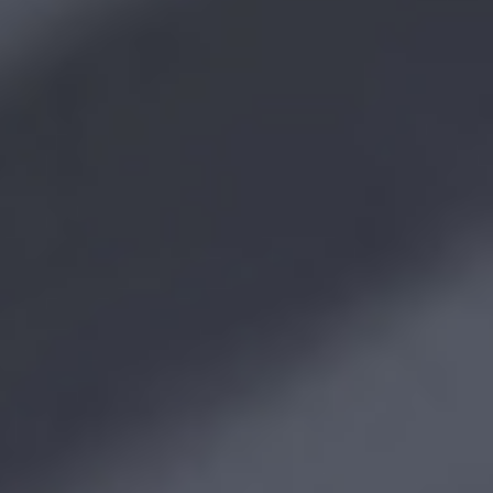
+7 (495) 232-00-23
pr@softline.com
M&A
Про команду
Кластеры