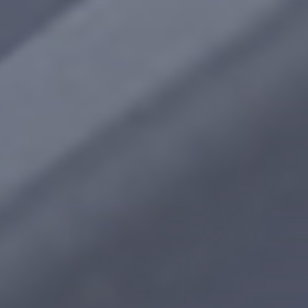
Подпишитесь
на нашу
новостную
рассылку
Получайте только полезную и актуальную
информацию
Согласен на обработку
персональных
данных,
на получение
рассылок
и
подтверждаю, что ознакомился с
Политикой
конфиденциальности персональных данных
.
Этот сайт защищен Yandex SmartCaptcha.
Уведомление об условиях обработки данных
сервисом
.
Отправить