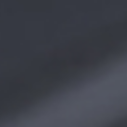
Центр раскрытия информации
Долговые инструменты
Материалы IPO/SPO
Корпоративное управление
ГК Softline
Каталог решений и услуг ГК Softline
Кейсы и отзывы
Демозона в Сколково
Новости
Политики компании
Повышаем эффективность бизнеса