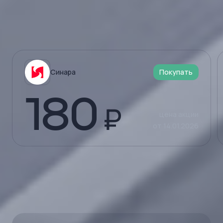
Рекомендации аналитиков
Покупать
Синара
180
₽
цена акции
от 14.01.2026